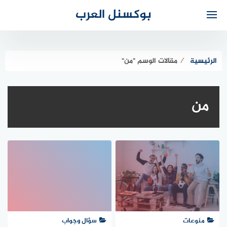
لتجاوز
بوكسنل العرب
لى
لمحتوى
الرئيسية
⁄
مقالات الوسم "من"
من
منوعات
سؤال وجواب