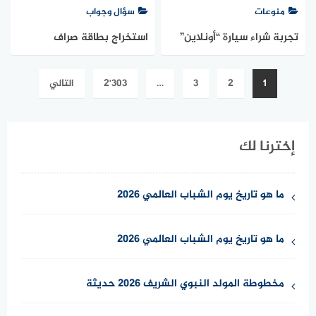
منوعات
سؤال وجواب
تجربة شراء سيارة “أونلاين”
استخراج بطاقة صراف
بالكامل في السعودية: من
الراجحي من الخدمة الذاتية
تعدد
1
2
3
…
2٬303
التالي
الاختيار حتى التوصيل لباب
1447
صفحات
بيتك
المقالات
إخترنا لك
ما هو تاريخ يوم الشباب العالمي 2026
ما هو تاريخ يوم الشباب العالمي 2026
مخطوطة المولد النبوي الشريف 2026 حديثة