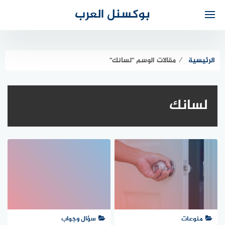
لتجاوز
بوكسنل العرب
لى
لمحتوى
الرئيسية
⁄
مقالات الوسم "لسانك"
لسانك
منوعات
سؤال وجواب