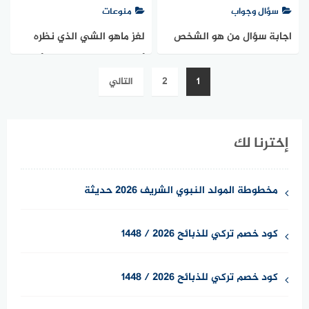
سؤال وجواب
منوعات
اجابة سؤال من هو الشخص
لغز ماهو الشي الذي نظره
الذى لا يغضب اذا اخرجت له
أقوى من نظرك ولسانه أقصر
تعدد
1
2
التالي
لسانك من لغز رقم 6 من
من لسانك إذا خاف ضحك واذا
صفحات
المجموعة الاولى من لعبة كل
مشى نام
المقالات
إخترنا لك
مخطوطة المولد النبوي الشريف 2026 حديثة
كود خصم تركي للذبائح 2026 / 1448
كود خصم تركي للذبائح 2026 / 1448