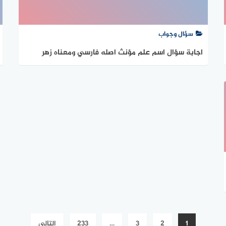
سؤال وجواب
اجابة سؤال اسم علم مؤنث اصله فارسي ومعناه زهر
الرمان من لغز 1 رمضان من لعبة رشفة رمضانية
1
2
3
…
233
التالي