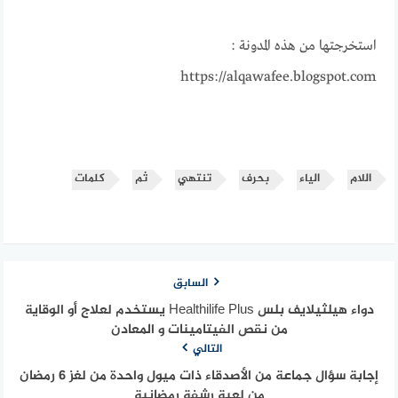
استخرجتها من هذه المدونة :
https://alqawafee.blogspot.com
اللام
الياء
بحرف
تنتهي
ثم
كلمات
السابق
دواء هيلثيلايف بلس Healthilife Plus يستخدم لعلاج أو الوقاية
من نقص الفيتامينات و المعادن
التالي
إجابة سؤال جماعة من الأصدقاء ذات ميول واحدة من لغز 6 رمضان
من لعبة رشفة رمضانية