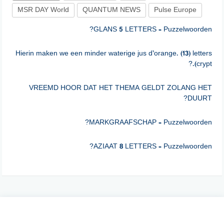
MSR DAY World
QUANTUM NEWS
Pulse Europe
GLANS 5 LETTERS – Puzzelwoorden?
Hierin maken we een minder waterige jus d’orange. (13) letters
(crypt.?
VREEMD HOOR DAT HET THEMA GELDT ZOLANG HET
DUURT?
MARKGRAAFSCHAP – Puzzelwoorden?
AZIAAT 8 LETTERS – Puzzelwoorden?
Een ….. vangt geen vliegen (5)?
ONGEACHT 7 LETTERS – Puzzelwoorden?
DS ROLF DIE OP DE WALLEN HET EVANGELIE IN DE
PRAKTIJK BRACHT?