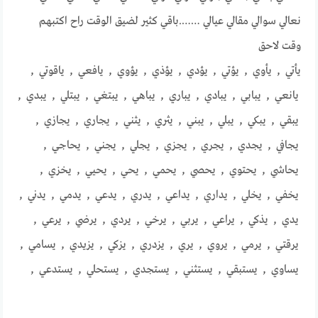
نعالي سوالي مقالي عيالي …….باقي كثير لضيق الوقت راح اكتبهم
وقت لاحق
يأتي , يأوي , يؤتي , يؤدي , يؤذي , يؤوي , يافعي , ياقوتي ,
يانعي , يبابي , يبادي , يباري , يباهي , يبتغي , يبتلي , يبدي ,
يبقي , يبكي , يبلي , يبني , يثري , يثني , يجاري , يجازي ,
يجافي , يجدي , يجري , يجزي , يجلي , يجني , يحاجي ,
يحاشي , يحتوي , يحصي , يحمي , يحي , يحيي , يخزي ,
يخفي , يخلي , يداري , يداعي , يدري , يدعي , يدمي , يدني ,
يدي , يذكي , يراعي , يربي , يرخي , يردي , يرضي , يرعي ,
يرقتي , يرمي , يروي , يري , يزدري , يزكي , يزيدي , يسامي ,
يساوي , يستبقي , يستثني , يستجدي , يستحلي , يستدعي ,