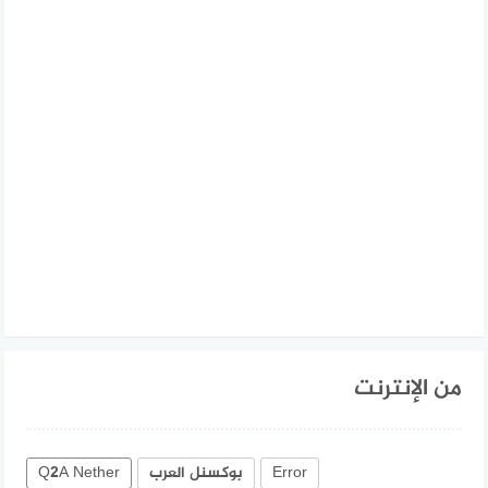
من الإنترنت
Error
بوكسنل العرب
Q2A Nether