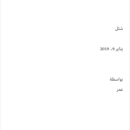
سُئل
يناير 9، 2019
بواسطة
عمر