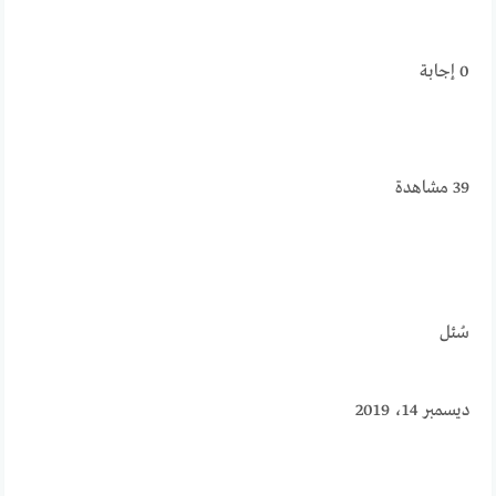
0
إجابة
39
مشاهدة
سُئل
ديسمبر 14، 2019