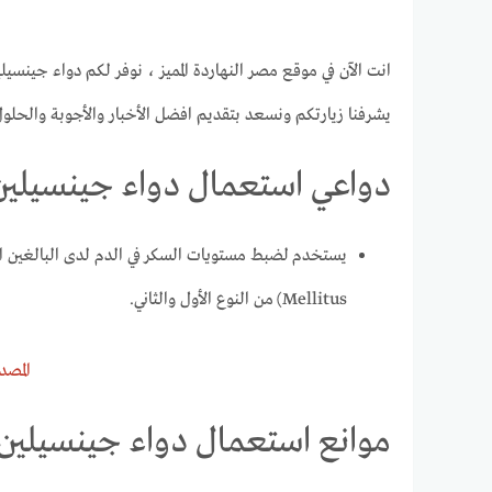
انت الآن في موقع مصر النهاردة المميز ، نوفر لكم دواء جينسيلين ام Gensulin M يستخدم لضبط مستويات السك
يشرفنا زيارتكم ونسعد بتقديم افضل الأخبار والأجوبة والحلول
دواعي استعمال دواء جينسيلين ام ulin M
Mellitus) من النوع الأول والثاني.
المصدر
موانع استعمال دواء جينسيلين ام ulin M