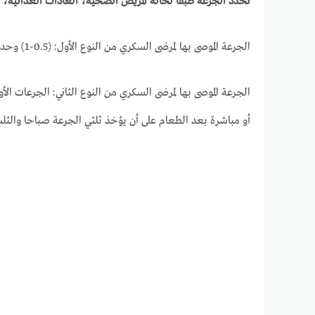
تحدد الجرعة طبقا لحالة المريض الصحية، العادات الغذائية، 
الجرعة الموصى بها لمرضى السكري من النوع الأول: (0.5-1) وحدة دولية/كغ/يوم تؤخذ قبل وجبة الطعام بحوالي نصف ساعة.
أو مباشرة بعد الطعام على أن يؤخذ ثلثي الجرعة صباحا والثلث