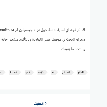
محرك البحث في موقعنا مصر النهاردة وبالتأكيد ستجد اجابة و
وستجد ما يفيدك
الدم
السكر
ام
دواء
في
لضبط
م
السابق