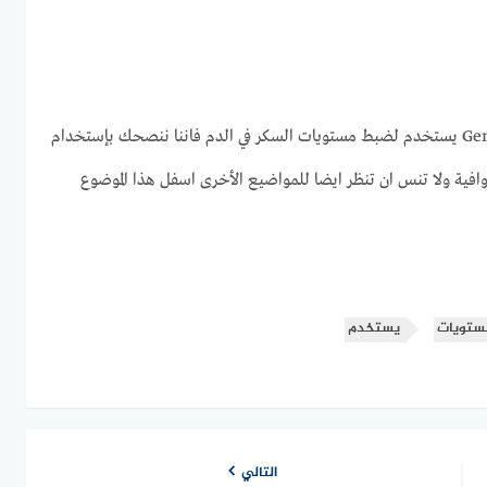
اذا لم تجد اي اجابة كاملة حول دواء جينسيلين ام Gensulin M يستخدم لضبط مستويات السكر في الدم فاننا ننصحك بإستخدام
افية ولا تنس ان تنظر ايضا للمواضيع الأخرى اسفل هذا الموضوع
ستويات
يستخدم
التالي