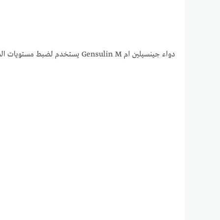
دواء جينسيلين ام Gensulin M يستخدم لضبط مستويات السكر في الدم