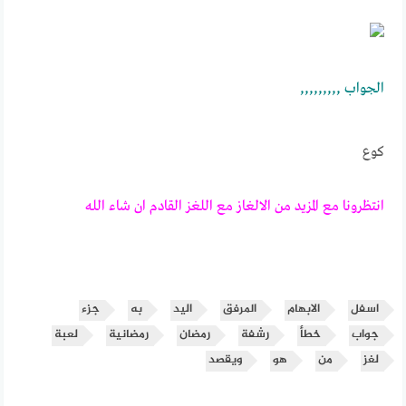
الجـــــواب ,,,,,,,,,
كوع
انتظرونا مع المزيد من الالغاز مع اللغز القادم ان شاء الله
اسفل
الابهام
المرفق
اليد
به
جزء
جواب
خطأ
رشفة
رمضان
رمضانية
لعبة
لغز
من
هو
ويقصد