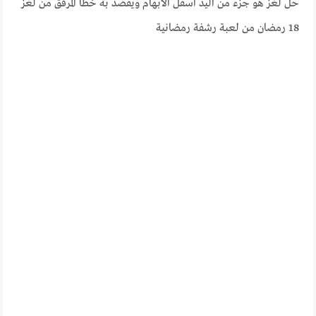
حل لغز هو جزء من اليد اسفل الابهام ويقصد به خطأ المرفق من لغز
18 رمضان من لعبة رشفة رمضانية