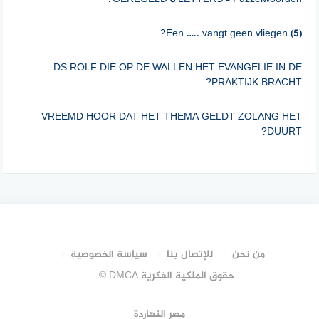
Een ….. vangt geen vliegen (5)?
DS ROLF DIE OP DE WALLEN HET EVANGELIE IN DE
PRAKTIJK BRACHT?
VREEMD HOOR DAT HET THEMA GELDT ZOLANG HET
DUURT?
Hierin maken we een minder waterige jus d’orange. (13) letters
(crypt.?
GLANS 5 LETTERS – Puzzelwoorden?
VAN HISTORICUS PHILIPP VERSCHIJNT WELDRA HOOP?
من نحن
للإتصال بنا
سياسة الخصوصية
MARKGRAAFSCHAP – Puzzelwoorden?
حقوق الملكية الفكرية DMCA ©
ONGEACHT 7 LETTERS – Puzzelwoorden?
مصر النهاردة