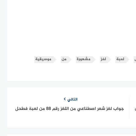
لعبة
لغز
مشهورة
من
موسيقية
التالي
 رقم 88 من
جواب لغز شعر اصطناعي من اللغز رقم 88 من لعبة فطحل