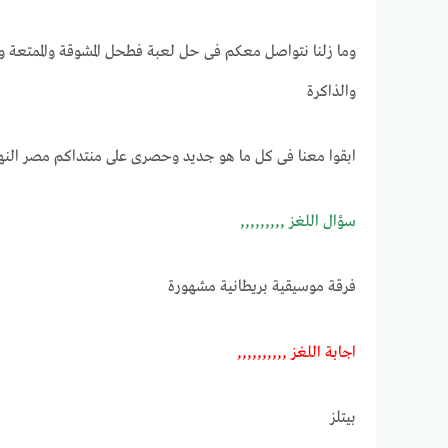
وما زلنا نتواصل معكم فى حل لعبة فطحل المشوقة والممتعة و
والذاكرة
ابقوا معنا فى كل ما هو جديد وحصرى على منتداكم مصر النه
ســـؤال اللغـــــز ,,,,,,,,,
فرقة موسيقية بريطانية مشهورة
اجابـــة اللغــــز ,,,,,,,,,,
بيتلز