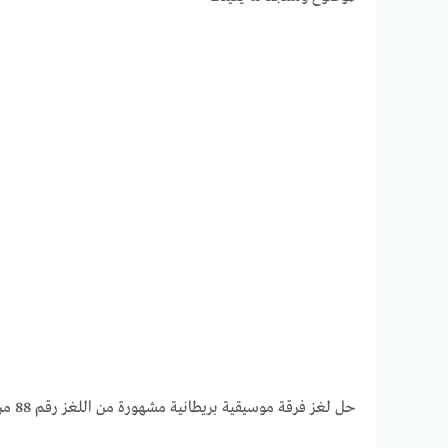
حل لغز فرقة موسيقية بريطانية مشهورة من اللغز رقم 88 من لعبة فطحل