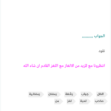
الجـــــواب ,,,,,,,,,
نقود
انتظرونا مع المزيد من الالغاز مع اللغز القادم ان شاء الله
الظل
جواب
رشفة
رمضان
رمضانية
صاحب
لعبة
لغز
من