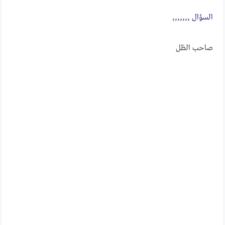
الســــؤال ,,,,,,,
صاحب الظل