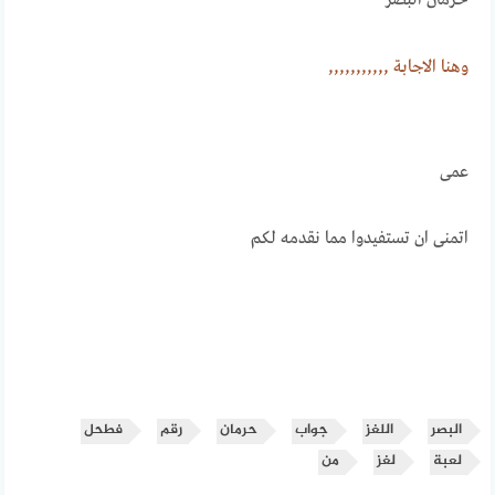
حرمان البصر
وهنــــا الاجابـــــة ,,,,,,,,,,,
عمى
اتمنى ان تستفيدوا مما نقدمه لكم
البصر
اللغز
جواب
حرمان
رقم
فطحل
لعبة
لغز
من