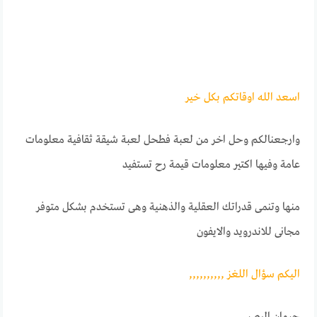
اسعد الله اوقاتكـــم بكل خيــــر
وارجعنالكم وحل اخر من لعبة فطحل لعبة شيقة ثقافية معلومات
عامة وفيها اكتير معلومات قيمة رح تستفيد
منها وتنمى قدراتك العقلية والذهنية وهى تستخدم بشكل متوفر
مجانى للاندرويد والايفون
اليكم ســؤال اللغـــز ,,,,,,,,,,