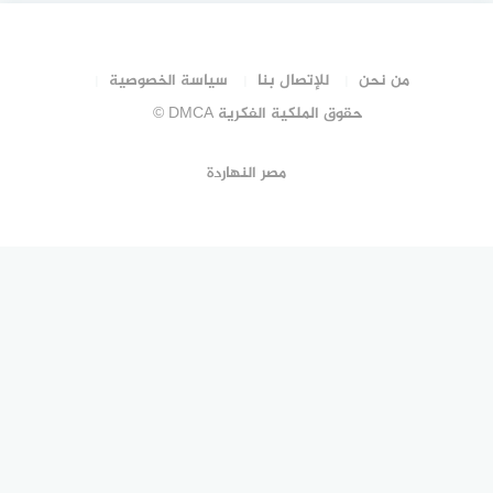
GLANS 5 LETTERS – Puzzelwoorden?
من نحن
للإتصال بنا
سياسة الخصوصية
ONGEACHT 7 LETTERS – Puzzelwoorden?
حقوق الملكية الفكرية DMCA ©
DS ROLF DIE OP DE WALLEN HET EVANGELIE IN DE
مصر النهاردة
PRAKTIJK BRACHT?