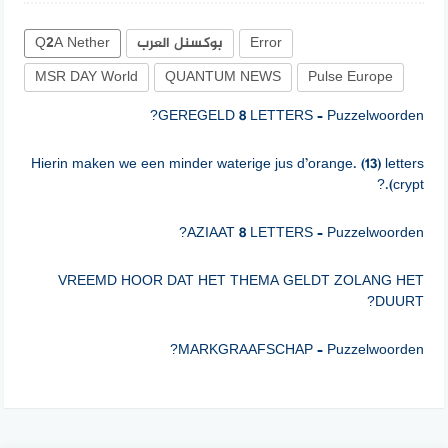
Error
بوكسنل العرب
Q2A Nether
MSR DAY World
QUANTUM NEWS
Pulse Europe
GEREGELD 8 LETTERS – Puzzelwoorden?
Hierin maken we een minder waterige jus d’orange. (13) letters
(crypt.?
AZIAAT 8 LETTERS – Puzzelwoorden?
VREEMD HOOR DAT HET THEMA GELDT ZOLANG HET
DUURT?
MARKGRAAFSCHAP – Puzzelwoorden?
Een ….. vangt geen vliegen (5)?
VAN HISTORICUS PHILIPP VERSCHIJNT WELDRA HOOP?