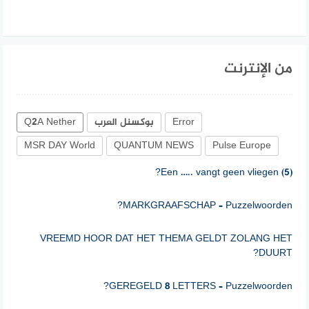
من الإنترنت
Error
بوكسنل العرب
Q2A Nether
MSR DAY World
QUANTUM NEWS
Pulse Europe
MARKGRAAFSCHAP – Puzzelwoorden?
VREEMD HOOR DAT HET THEMA GELDT ZOLANG HET
DUURT?
GEREGELD 8 LETTERS – Puzzelwoorden?
VAN HISTORICUS PHILIPP VERSCHIJNT WELDRA HOOP?