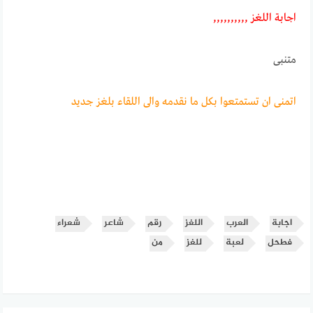
اجابـــة اللغــــز ,,,,,,,,,,
متنبى
اتمنى ان تستمتعوا بكل ما نقدمه والى اللقاء بلغز جديد
اجابة
العرب
اللغز
رقم
شاعر
شعراء
فطحل
لعبة
للغز
من