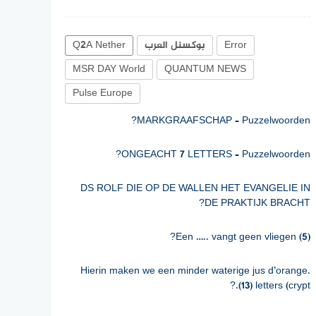
Error
بوكسنل العرب
Q2A Nether
MSR DAY World
QUANTUM NEWS
Pulse Europe
MARKGRAAFSCHAP – Puzzelwoorden?
ONGEACHT 7 LETTERS – Puzzelwoorden?
DS ROLF DIE OP DE WALLEN HET EVANGELIE IN
DE PRAKTIJK BRACHT?
Een ….. vangt geen vliegen (5)?
Hierin maken we een minder waterige jus d’orange.
(13) letters (crypt.?
VAN HISTORICUS PHILIPP VERSCHIJNT WELDRA