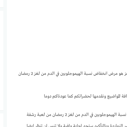
مرحبا بزوارنا في موقع مصر النهاردة المميز ، نوفر لكم اجابة لغز هو مرض انخفاض نسبة الهيموجلوبين في الدم من لغز 2 رمضان
افة المواضيع ونقدمها لحضراتكم كما عودناكم دوما
اذا لم تجد اي اجابة كاملة حول اجابة لغز هو مرض انخفاض نسبة الهيموجلوبين في الدم من لغز 2 رمضان من لعبة رشفة
نهاردة وبالتأكيد ستجد اجابة وافية ولا تنس ان تنظر ايضا