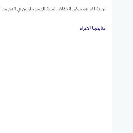
اجابة لغز هو مرض انخفاض نسبة الهيموجلوبين في الدم من لغز 2 رمضان من لعبة رشفة رم
متابعــــينا الاعزاء