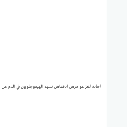
اجابة لغز هو مرض انخفاض نسبة الهيموجلوبين في الدم من لغز 2 رمضان من لعبة رشفة رم