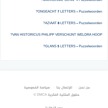
ONGEACHT 7 LETTERS – Puzzelwoorden?
AZIAAT 8 LETTERS – Puzzelwoorden?
VAN HISTORICUS PHILIPP VERSCHIJNT WELDRA HOOP?
GLANS 5 LETTERS – Puzzelwoorden?
DS ROLF DIE OP DE WALLEN HET EVANGELIE IN DE
PRAKTIJK BRACHT?
GEREGELD 8 LETTERS – Puzzelwoorden?
VREEMD HOOR DAT HET THEMA GELDT ZOLANG HET
من نحن
للإتصال بنا
سياسة الخصوصية
DUURT?
حقوق الملكية الفكرية DMCA ©
Een ….. vangt geen vliegen (5)?
مصر النهاردة