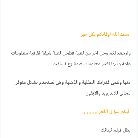
اسعد الله اوقاتكـــم بكل خيــــر
وارجعنالكم وحل اخر من لعبة فطحل لعبة شيقة ثقافية معلومات
عامة وفيها اكتير معلومات قيمة رح تستفيد
منها وتنمى قدراتك العقلية والذهنية وهى تستخدم بشكل متوفر
مجانى للاندرويد والايفون
اليكم ســؤال اللغـــز ,,,,,,,,,,
بطل فيلم تيتانك