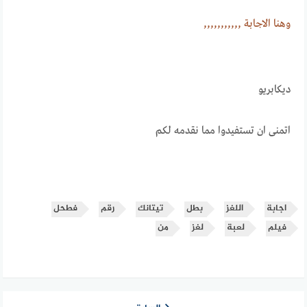
وهنــــا الاجابـــــة ,,,,,,,,,,,
ديكابريو
اتمنى ان تستفيدوا مما نقدمه لكم
اجابة
اللغز
بطل
تيتانك
رقم
فطحل
فيلم
لعبة
لغز
من