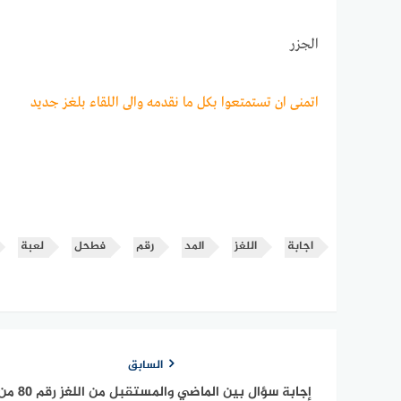
الجزر
اتمنى ان تستمتعوا بكل ما نقدمه والى اللقاء بلغز جديد
اجابة
اللغز
المد
رقم
فطحل
لعبة
السابق
إجابة سؤال بين الماضي والمستقبل من اللغز رق