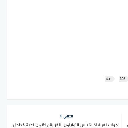
لغز
من
التالي
م 80 من
جواب لغز اداة لقياس الزوايامن اللغز رقم 81 من لعبة فطحل