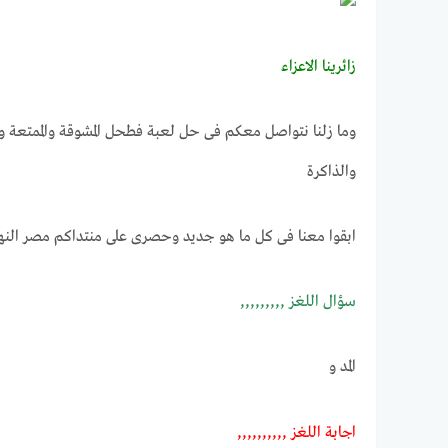
زائرينــا الاعـــزاء
وما زلنا نتواصل معكم فى حل لعبة فطحل المشوقة والممتعة و
والذاكرة
ابقوا معنا فى كل ما هو جديد وحصرى على منتداكم مصر النه
ســـؤال اللغـــــز ,,,,,,,,,
المد و
اجابـــة اللغــــز ,,,,,,,,,,