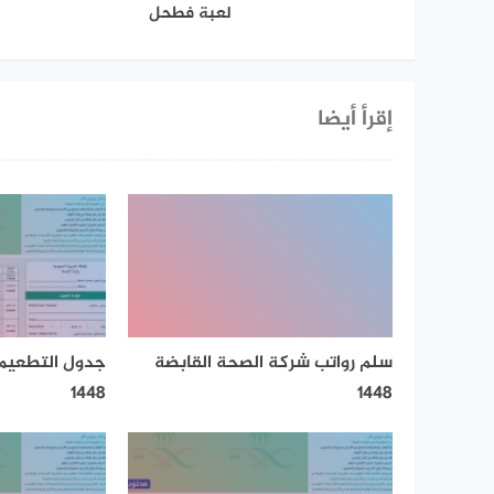
لعبة فطحل
إقرأ أيضا
سلم رواتب شركة الصحة القابضة
جدول التطعيما
1448
1448