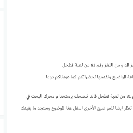
اللغز رقم 81 من لعبة فطحل
افة المواضيع ونقدمها لحضراتكم كما عودناكم دوما
اذا لم تجد اي اجابة كاملة حول اجابة لغز المد و من اللغز رقم 81 من لعبة فطحل فاننا ننصحك بإستخدام محرك البحث في
ن تنظر ايضا للمواضيع الأخرى اسفل هذا الموضوع وستجد ما يفيدك