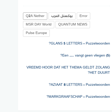
Error
بوكسنل العرب
Q2A Nether
MSR DAY World
QUANTUM NEWS
Pulse Europe
GLANS 5 LETTERS – Puzzelwoorden?
Een ….. vangt geen vliegen (5)?
VREEMD HOOR DAT HET THEMA GELDT ZOLANG
HET DUURT?
AZIAAT 8 LETTERS – Puzzelwoorden?
MARKGRAAFSCHAP – Puzzelwoorden?
Hierin maken we een minder waterige jus d’orange.