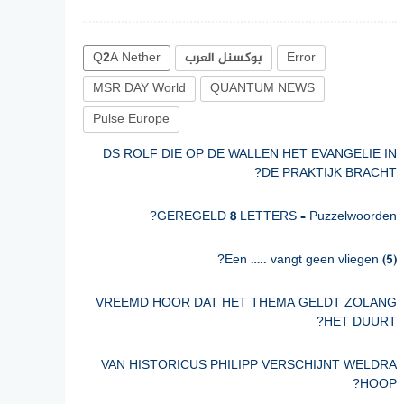
Error
بوكسنل العرب
Q2A Nether
MSR DAY World
QUANTUM NEWS
Pulse Europe
DS ROLF DIE OP DE WALLEN HET EVANGELIE IN
DE PRAKTIJK BRACHT?
GEREGELD 8 LETTERS – Puzzelwoorden?
Een ….. vangt geen vliegen (5)?
VREEMD HOOR DAT HET THEMA GELDT ZOLANG
HET DUURT?
VAN HISTORICUS PHILIPP VERSCHIJNT WELDRA
HOOP?