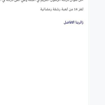
لغز 14 من لعبة رشفة رمضانية
زائرينـــا الافاضــل